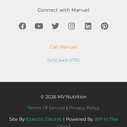
Connect with Manuel
Call Manuel
(415) 649-0710
© 2026 MV Nutrition
Terms Of Service
|
Privacy Policy
Site By
Eclectic Electric
| Powered By
WP In The
Cloud