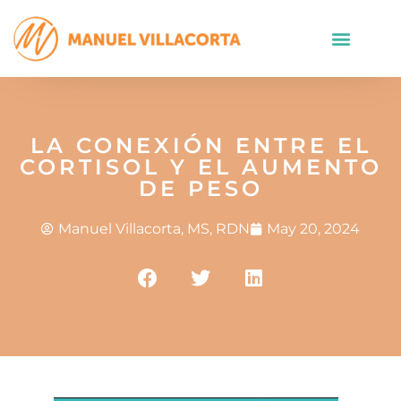
LA CONEXIÓN ENTRE EL
CORTISOL Y EL AUMENTO
DE PESO
Manuel Villacorta, MS, RDN
May 20, 2024