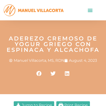
ADEREZO CREMOSO DE
YOGUR GRIEGO CON
ESPINACA Y ALCACHOFA
Manuel Villacorta, MS, RDN
August 4, 2023
Jump to Recipe
Print Recipe