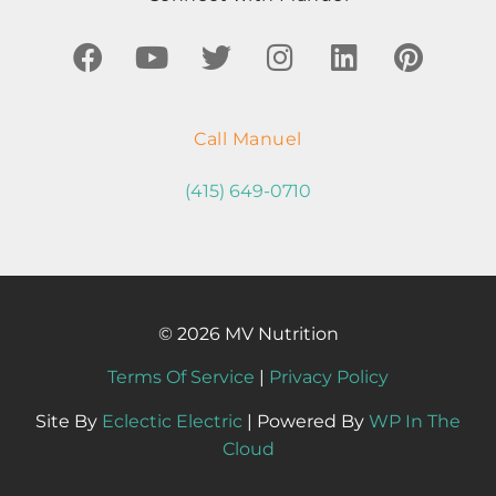
Call Manuel
(415) 649-0710
© 2026 MV Nutrition
Terms Of Service
|
Privacy Policy
Site By
Eclectic Electric
| Powered By
WP In The
Cloud